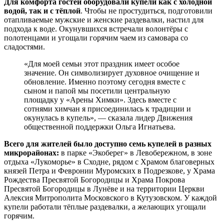
Для комфорта гостей оборудовали купели как с холодной
водой, так и с тёплой
. Чтобы не простудиться, подготовили
отапливаемые мужские и женские раздевалки, настил для
подхода к воде. Окунувшихся встречали волонтёры с
полотенцами и угощали горячим чаем из самовара со
сладостями.
«Для моей семьи этот праздник имеет особое
значение. Он символизирует духовное очищение и
обновление. Именно поэтому сегодня вместе с
сыном и папой мы посетили центральную
площадку у «Арены Химки». Здесь вместе с
сотнями химчан я присоединилась к традиции и
окунулась в купель», — сказала лидер Движения
общественной поддержки Ольга Игнатьева.
Всего для жителей было доступно семь купелей в разных
микрорайонах:
в парке «Экоберег» в Левобережном, в зоне
отдыха «Лукоморье» в Сходне, рядом с Храмом благоверных
князей Петра и Февронии Муромских в Подрезкове, у Храма
Рождества Пресвятой Богородицы и Храма Покрова
Пресвятой Богородицы в Лунёве и на территории Церкви
Алексия Митрополита Московского в Кутузовском. У каждой
купели работали тёплые раздевалки, а желающих угощали
горячим.