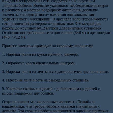
Каждая маскировочная сеть создаётся по конкретным
запросам бойцов. Военные указывают необходимые размеры
и расцветку, а мастера подбирают материалы, добавляя
элементы «ландшафтного» плетения для повышения
эффективности маскировки. В арсенале волонтёров имеются
сети различных размеров: от компактных 3×6 метров для
пехоты до крупных 6×12 метров для зенитных установок.
Особенно востребованы сети для танков (6×6 м) и артиллерии
(4×6–4×12 м).
Процесс плетения проходит по строгому алгоритму:
1. Нарезка ткани на куски нужного размера.
2. Обработка краёв специальным шнуром.
3. Нарезка ткани на ленты и создание насечек для крепления.
4. Плетение лент в сеть на самодельных станинах.
5. Упаковка готовых изделий с добавлением сладостей и
писем поддержки для бойцов.
Отдельно шьют маскировочные костюмы «Леший» и
нашлемники, что требует особых навыков и внимания к
деталям. Эта сложная работа выполняется одной из прихожан