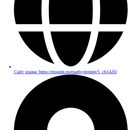
Сайт храма: https://mosmit.ru/eparhy/temple/5_ch1420/