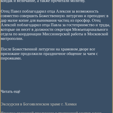
кондак и величание, а также прочитали молитву.
Отец Павел поблагодарил отца Алексия за возможность
совместно совершить Божественную литургию и преподнес в
дар малое копие для вынимания частиц из просфор. Отец
Алексий поблагодарил отца Павла за гостеприимство и труды,
которые он несет в должности секретаря Межъепархиального
отдела по координации Миссионерской работы в Московской
митрополии.
После Божественной литургии на храмовом дворе все
прихожане продолжили праздничное общение за чаем с
пирожками.
Читать ещё
Экскурсия в Богоявленском храме г. Химки