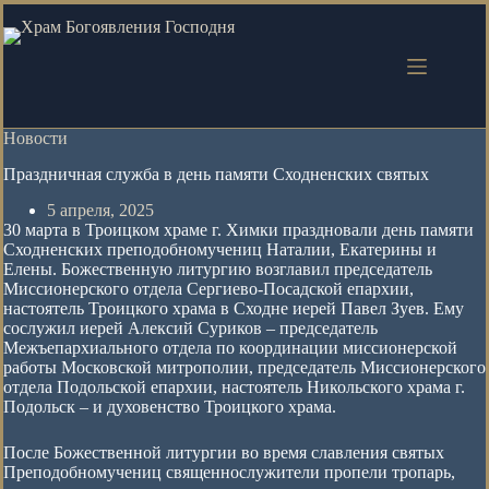
Перейти
к
сути
Новости
Праздничная служба в день памяти Сходненских святых
5 апреля, 2025
30 марта в Троицком храме г. Химки праздновали день памяти
Сходненских преподобномучениц Наталии, Екатерины и
Елены. Божественную литургию возглавил председатель
Миссионерского отдела Сергиево-Посадской епархии,
настоятель Троицкого храма в Сходне иерей Павел Зуев. Ему
сослужил иерей Алексий Суриков – председатель
Межъепархиального отдела по координации миссионерской
работы Московской митрополии, председатель Миссионерского
отдела Подольской епархии, настоятель Никольского храма г.
Подольск – и духовенство Троицкого храма.
После Божественной литургии во время славления святых
Преподобномучениц священнослужители пропели тропарь,