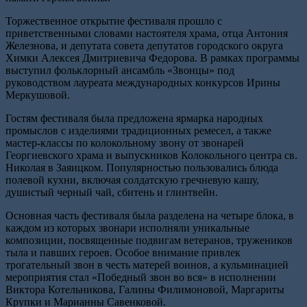
Торжественное открытие фестиваля прошло с
приветственными словами настоятеля храма, отца Антония
Железнова, и депутата совета депутатов городского округа
Химки Алексея Дмитриевича Федорова. В рамках программы
выступил фольклорный ансамбль «Звонцы» под
руководством лауреата международных конкурсов Ирины
Меркушовой.
Гостям фестиваля была предложена ярмарка народных
промыслов с изделиями традиционных ремесел, а также
мастер-классы по колокольному звону от звонарей
Георгиевского храма и выпускников Колокольного центра св.
Николая в Заяицком. Популярностью пользовались блюда
полевой кухни, включая солдатскую гречневую кашу,
душистый черный чай, сбитень и глинтвейн.
Основная часть фестиваля была разделена на четыре блока, в
каждом из которых звонари исполняли уникальные
композиции, посвященные подвигам ветеранов, тружеников
тыла и павших героев. Особое внимание привлек
трогательный звон в честь матерей воинов, а кульминацией
мероприятия стал «Победный звон во вся» в исполнении
Виктора Котельникова, Галины Филимоновой, Маргариты
Крупки и Марианны Савенковой.