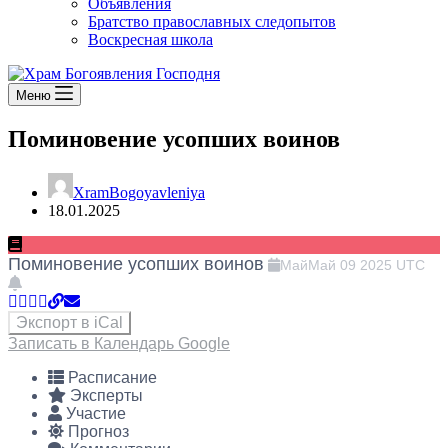
Объявления
Братство православных следопытов
Воскресная школа
Меню
Поминовение усопших воинов
XramBogoyavleniya
18.01.2025
Поминовение усопших воинов
Май
Май
09
2025
UTC
Экспорт в iCal
Записать в Календарь Google
Расписание
Эксперты
Участие
Прогноз