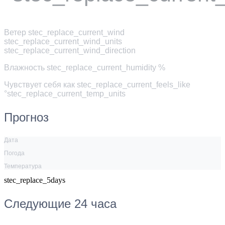
Ветер
stec_replace_current_wind
stec_replace_current_wind_units
stec_replace_current_wind_direction
Влажность
stec_replace_current_humidity %
Чувствует себя как
stec_replace_current_feels_like
°stec_replace_current_temp_units
Прогноз
Дата
Погода
Температура
stec_replace_5days
Следующие 24 часа