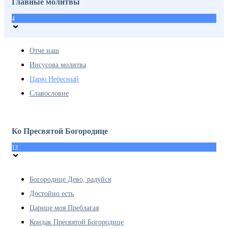
Главные молитвы
4
Отче наш
Иисусова молитва
Царю Небесный
Славословие
Ко Пресвятой Богородице
13
Богородице Дево, радуйся
Достойно есть
Царице моя Преблагая
Кондак Пресвятой Богородице