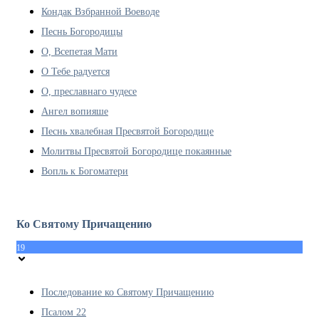
Кондак Взбранной Воеводе
Песнь Богородицы
О, Всепетая Мати
О Тебе радуется
О, преславнаго чудесе
Ангел вопияше
Песнь хвалебная Пресвятой Богородице
Молитвы Пресвятой Богородице покаянные
Вопль к Богоматери
Ко Святому Причащению
19
Последование ко Святому Причащению
Псалом 22