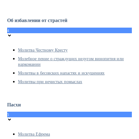
Об избавлении от страстей
4
Молитва Честному Кресту
Молебное пение о страждущих недугом винопития или
наркомании
Молитвы в бесовских напастях и искушениях
Молитвы при нечистых помыслах
Пасхи
5
Молитва Ефрема