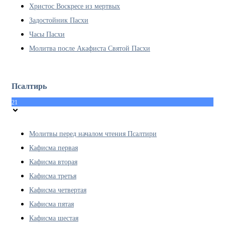
Христос Воскресе из мертвых
Задостойник Пасхи
Часы Пасхи
Молитва после Акафиста Святой Пасхи
Псалтирь
21
Молитвы перед началом чтения Псалтири
Кафисма первая
Кафисма вторая
Кафисма третья
Кафисма четвертая
Кафисма пятая
Кафисма шестая