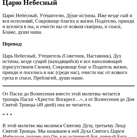
Царю Небесный
Царю́ Небе́сный, Уте́шителю, Ду́ше и́стины, И́же везде́ сый и
вся исполня́яй, Сокро́вище благи́х и жи́зни Пода́телю, прииди́
и всели́ся в ны, и очи́сти ны от вся́кия скве́рны, и спаси́,
Бла́же, ду́ши на́ша.
Перевод:
Царь Небесный, Утешитель (Советник, Наставник), Дух
истины, везде сущий (находящийся) и все наполняющий
(присутствием Своим), Сокровище благ и Податель жизни,
прииди и поселись в нас (среди нас), очисти нас от всякого
греха и спаси, Преблагий, души наши.
От Пасхи до Вознесения вместо этой молитвы читается
тропарь Пасхи «Христос Воскресе…», а от Вознесения до Дня
Святой Троицы (49 дней) она не читается.
* * *
В этой молитве мы молимся Святому Духу, третьему Лицу
Святой Троицы. Мы называем в ней Духа Святого
Царем
Небесным
, потому что Он, как истинный Бог, равный Богу