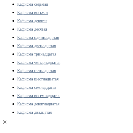
Кафисма седьмая
Кафисма восьмая
Кафисма девятая
Кафисма десятая
Кафисма одиннадцатая
Кафисма двенадцатая
Кафисма тринадцатая
Кафисма четырнадцатая
Кафисма пятнадцатая
Кафисма шестнадцатая
Кафисма семнадцатая
Кафисма восемнадцатая
Кафисма девятнадцатая
Кафисма двадцатая