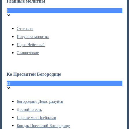
Главные молитвы
4
Отче наш
Иисусова молитва
Царю Небесный
Славословие
Ко Пресвятой Богородице
13
Богородице Дево, радуйся
Достойно есть
Царице моя Преблагая
Кондак Пресвятой Богородице