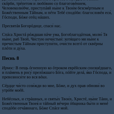
скóрби, трéпетом и любóвию со благоговéнием,
Человеколю́бче, приступáяй ны́не к Твои́м безсмéртным и
Божéственным Тáйнам, и пéти Тебé сподóби: благословéн еси́,
Гóсподи, Бóже отéц нáших.
Пресвятáя Богорóдице, спаси́ нас.
Спáса Христá рóждшая пáче ума, Богоблагодáтная, молю́ Тя
ны́не, раб Твой, Чи́стую нечи́стыи́: хотя́щаго мя ны́не к
пречи́стым Тáйнам приступи́ти, очи́сти всегó от сквéрны
плóти и ду́ха.
Песнь 8
Ирмос:
В пещь óгненную ко óтроком еврéйским снизшéдшаго,
и плáмень в росу́ прелóжшаго Бóга, пóйте делá, я́ко Гóспода, и
превозноси́те во вся вéки.
Сéрдце чи́сто сози́жди во мне, Бóже, и дух прав обнови́ во
утрóбе моéй.
Небéсных, и стрáшных, и святы́х Твои́х, Христé, ны́не Тáин, и
Божéственныя Твоея́ и тáйный вéчери óбщника бы́ти и менé
сподóби отчáяннаго, Бóже Спáсе мой.