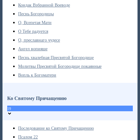
Кондак Взбранной Воеводе
Песнь Богородицы
О, Всепетая Мати
О Тебе радуется
О, преславнаго чудесе
Ангел вопияше
Песнь хвалебная Пресвятой Богородице
Молитвы Пресвятой Богородице покаянные
Вопль к Богоматери
Ко Святому Причащению
19
Последование ко Святому Причащению
Псалом 22