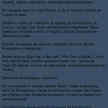
Своему́, при́сно закаля́ется, освящáяй причащáющияся.
Не отвéржи менé от лицá Твоегó, и Ду́ха Твоегó Святáго не
отыми́ от менé.
Душéю и тéлом да освящу́ся, Влады́ко, да просвещу́ся, да
спасу́ся, да бу́ду дом Твой причащéнием свящéнных Тáин,
живу́щаго Тя имéя в себé со Отцéм и Ду́хом, Благодéтелю
Многоми́лостиве.
Припев:
Воздáждь ми рáдость спасéния Твоегó и Ду́хом
Влады́чним утверди́ мя.
Я́коже огнь да бу́дет ми, и я́ко свет, Тéло Твоé и Кровь, Спáсе
мой, пречестнáя, опаля́я грехóвное веществó, сжигáя же
страстéй тéрние, и всегó мя просвещáя, покланя́тися Божеству́
Твоéму.
Пресвятáя Богорóдице, спаси́ нас.
Бог воплóтися от чи́стых кровéй Твои́х; тéмже вся́кий род
поéт Тя, Влады́чице, у́мная же мнóжества слáвят, я́ко Тобóю
я́ве узрéша всéми Влады́чествующаго, осуществовáвшагося
человéчеством.
Достóйно есть я́ко вои́стинну блажи́ти Тя Богорóдицу,