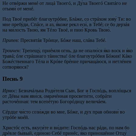
Не отвéржи менé от лицá Твоегó, и Ду́ха Твоегó Святáго не
отыми́ от менé.
Под Твоé прибéг благоутрóбие, Блáже, со стрáхом зову́ Ти: во
мне пребу́ди, Спáсе, и аз, я́коже рекл еси́, в Тебé; се бо дерзáя
на ми́лость Твою́, ям Тéло Твоé, и пию́ Кровь Твою́.
Припев:
Пресвятáя Трóице, Бóже наш, слáва Тебé.
Троичен:
Трепещу́, приéмля огнь, да не опалю́ся я́ко воск и я́ко
травá; óле стрáшнаго тáинства! óле благоутрóбия Бóжия! Кáко
Божéственнаго Тéла и Крóве брéние причащáюся, и нетлéнен
сотворя́юся?
Песнь 9
Ирмос:
Безначáльна Роди́теля Сын, Бог и Госпóдь, воплóщься
от Дéвы нам яви́ся, омрачéнная просвети́ти, собрáти
расточéнная: тем всепéтую Богорóдицу величáем.
Сéрдце чи́сто сози́жди во мне, Бóже, и дух прав обнови́ во
утрóбе моéй.
Христóс есть, вкуси́те и ви́дите: Госпóдь нас рáди, по нам бо
дрéвле бы́вый, еди́ною Себé принéс, я́ко приношéние Отцу́