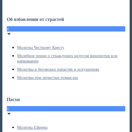
Об избавлении от страстей
4
Молитва Честному Кресту
Молебное пение о страждущих недугом винопития или
наркомании
Молитвы в бесовских напастях и искушениях
Молитвы при нечистых помыслах
Пасхи
5
Молитва Ефрема