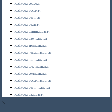
Кафисма седьмая
Кафисма восьмая
Кафисма девятая
Кафисма десятая
Кафисма одиннадцатая
Кафисма двенадцатая
Кафисма тринадцатая
Кафисма четырнадцатая
Кафисма пятнадцатая
Кафисма шестнадцатая
Кафисма семнадцатая
Кафисма восемнадцатая
Кафисма девятнадцатая
Кафисма двадцатая