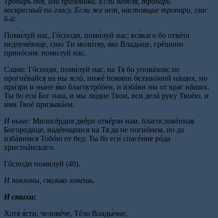
Тропарь дня, или праздника. Если неделя, тропарь
воскресный
по
гласу. Если же нет, настоящие тропари, глас
6-й:
Поми́луй нас, Гóсподи, поми́луй нас; вся́каго бо отвéта
недоумéюще, сию́ Ти моли́тву, я́ко Влады́це, грéшнии
принóсим: поми́луй нас.
Слава:
Гóсподи, поми́луй нас, на Тя бо уповáхом; не
прогнéвайся на ны зелó, нижé помяни́ беззакóний нáших, но
при́зри и ны́не я́ко благоутрóбен, и избáви ны от враг нáших.
Ты бо еси́ Бог наш, и мы лю́дие Твои́, вси делá руку́ Твоéю, и
и́мя Твоé призывáем.
И ныне:
Милосéрдия двéри отвéрзи нам, благословéнная
Богоро́дице, надéющиися на Тя да не поги́бнем, но да
избáвимся Тобóю от бед: Ты бо еси́ спасéние рóда
христиáнскаго.
Гóсподи поми́луй (40).
И поклоны, сколько хочешь.
И стихи:
Хотя́ я́сти, человéче, Тéло Влады́чне,