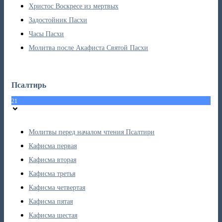
Христос Воскресе из мертвых
Задостойник Пасхи
Часы Пасхи
Молитва после Акафиста Святой Пасхи
Псалтирь
21
Молитвы перед началом чтения Псалтири
Кафисма первая
Кафисма вторая
Кафисма третья
Кафисма четвертая
Кафисма пятая
Кафисма шестая