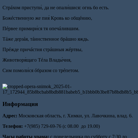
Стрáхом приступи́, да не опали́шися: огнь бо есть.
Божéственную же пия́ Кровь ко общéнию,
Пéрвее примири́ся тя опечáлившим.
Тáже дерзáя, тáинственное брáшно яждь.
Прéжде причáстия стрáшныя жéртвы,
Животворя́щаго Тéла Влады́чня,
Сим помоли́ся óбразом со трéпетом.
Информация
Адрес:
Московская область, г. Химки, ул. Лавочкина, влад. 6.
Телефон:
+7(985) 729-69-76 (с 08.00 до 19.00)
Часы работы храма:
с понедельника по субботу с 7:30 до