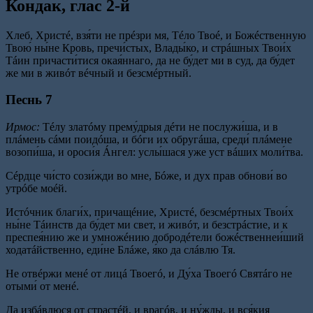
Кондак, глас 2-й
Хлеб, Христé, взя́ти не прéзри мя, Тéло Твоé, и Божéственную
Твою́ ны́не Кровь, пречи́стых, Влады́ко, и стрáшных Твои́х
Тáин причасти́тися окая́ннаго, да не бу́дет ми в суд, да бу́дет
же ми в живóт вéчный и безсмéртный.
Песнь 7
Ирмос:
Тéлу златóму прему́дрыя дéти не послужи́ша, и в
плáмень сáми поидóша, и бóги их обругáша, среди́ плáмене
возопи́ша, и ороси́я Áнгел: услы́шася уже уст вáших моли́тва.
Сéрдце чи́сто сози́жди во мне, Бóже, и дух прав обнови́ во
утрóбе моéй.
Истóчник благи́х, причащéние, Христé, безсмéртных Твои́х
ны́не Тáинств да бу́дет ми свет, и живóт, и безстрáстие, и к
преспея́нию же и умножéнию добродéтели божéственнеи́ший
ходатáйственно, еди́не Блáже, я́ко да слáвлю Тя.
Не отвéржи менé от лицá Твоегó, и Ду́ха Твоегó Святáго не
отыми́ от менé.
Да избáвлюся от страстéй, и врагóв, и ну́жды, и вся́кия