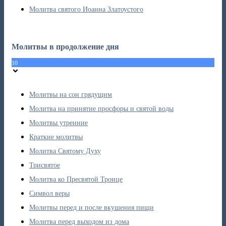
Молитва святого Иоанна Златоустого
Молитвы в продолжение дня
10
Молитвы на сон грядущим
Молитва на принятие просфоры и святой воды
Молитвы утренние
Краткие молитвы
Молитва Святому Духу
Трисвятое
Молитва ко Пресвятой Троице
Символ веры
Молитвы перед и после вкушения пищи
Молитва перед выходом из дома