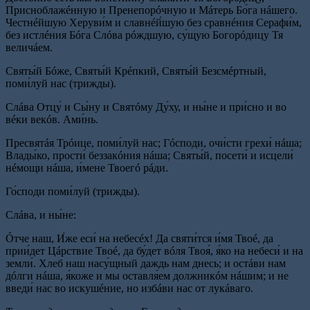
Присноблажéнную и Пренепорóчную и Мáтерь Бо́га нáшего.
Честнéйшую Херуви́м и славнéй́шую без сравнéния Серафи́м,
без истлéния Бóга Слóва рóждшую, су́щую Богорóдицу Тя
величáем.
Святы́й Бóже, Святы́й Крéпкий, Святы́й Безсмéртный,
поми́луй нас (трижды).
Слáва Отцу́ и Сы́ну и Святóму Ду́ху, и ны́не и при́сно и во
вéки векóв. Ами́нь.
Пресвятáя Трóице, поми́луй нас; Гóсподи, очи́сти грехи́ нáша;
Влады́ко, прости́ беззакóния нáша; Святы́й, посети́ и исцели́
нéмощи нáша, и́мене Твоегó рáди.
Го́споди поми́луй (трижды).
Слáва, и ны́не:
Óтче наш, И́же еси́ на небесéх! Да святи́тся и́мя Твоé, да
прии́дет Цáрствие Твоé, да бу́дет вóля Твоя́, я́ко на небеси́ и на
земли́. Хлеб наш насу́щный даждь нам днесь; и остáви нам
дóлги нáша, я́коже и мы оставля́ем должникóм нáшим; и не
введи́ нас во искушéние, но избáви нас от лукáваго.