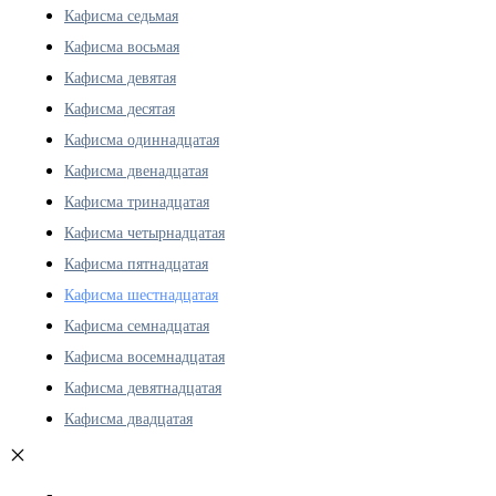
Кафисма седьмая
Кафисма восьмая
Кафисма девятая
Кафисма десятая
Кафисма одиннадцатая
Кафисма двенадцатая
Кафисма тринадцатая
Кафисма четырнадцатая
Кафисма пятнадцатая
Кафисма шестнадцатая
Кафисма семнадцатая
Кафисма восемнадцатая
Кафисма девятнадцатая
Кафисма двадцатая