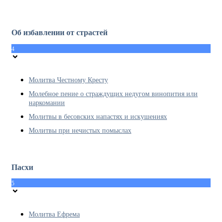
Об избавлении от страстей
4
Молитва Честному Кресту
Молебное пение о страждущих недугом винопития или
наркомании
Молитвы в бесовских напастях и искушениях
Молитвы при нечистых помыслах
Пасхи
5
Молитва Ефрема