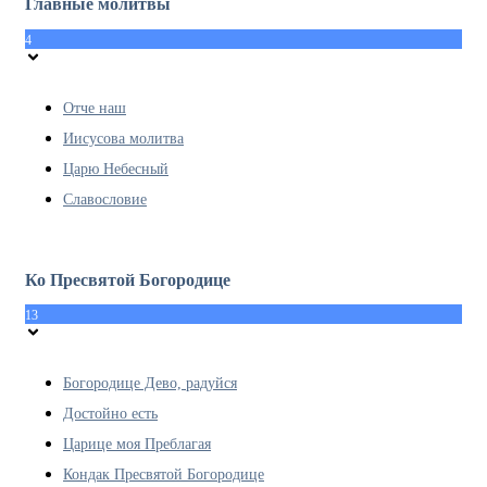
Главные молитвы
4
Отче наш
Иисусова молитва
Царю Небесный
Славословие
Ко Пресвятой Богородице
13
Богородице Дево, радуйся
Достойно есть
Царице моя Преблагая
Кондак Пресвятой Богородице