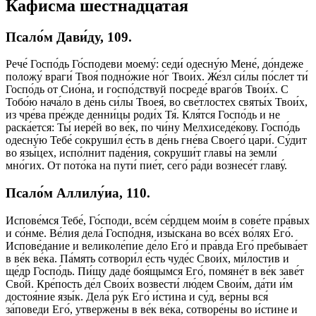
Кафисма шестнадцатая
Псало́м Дави́ду, 109.
Рече́ Госпо́дь Го́сподеви моему́: седи́ одесну́ю Мене́, до́ндеже
положу́ враги́ Твоя́ подно́жие но́г Твои́х. Же́зл си́лы по́слет ти́
Госпо́дь от Сио́на, и госпо́дствуй посреде́ враго́в Твои́х. С
Тобо́ю нача́ло в де́нь си́лы Твоея́, во све́тлостех святы́х Твои́х,
из чре́ва пре́жде денни́цы роди́х Тя́. Кля́тся Госпо́дь и не
раска́ется: Ты́ иере́й во ве́к, по чи́ну Мелхиседе́кову. Госпо́дь
одесну́ю Тебе́ сокруши́л е́сть в де́нь гне́ва Своего́ цари́. Су́дит
во язы́цех, испо́лнит паде́ния, сокруши́т главы́ на земли́
мно́гих. От пото́ка на пути́ пие́т, сего́ ра́ди вознесе́т главу́.
Псало́м Аллилу́иа, 110.
Испове́мся Тебе́, Го́споди, все́м се́рдцем мои́м в сове́те пра́вых
и со́нме. Ве́лия дела́ Госпо́дня, изы́скана во все́х во́лях Его́.
Испове́дание и великоле́пие де́ло Его́ и пра́вда Его́ пребыва́ет
в ве́к ве́ка. Па́мять сотвори́л е́сть чуде́с Свои́х, ми́лостив и
ще́др Госпо́дь. Пи́щу даде́ боя́щымся Его́, помяне́т в ве́к заве́т
Сво́й. Кре́пость де́л Свои́х возвести́ лю́дем Свои́м, да́ти и́м
достоя́ние язы́к. Дела́ ру́к Его́ и́стина и су́д, ве́рны вся́
за́поведи Его́, утверже́ны в ве́к ве́ка, сотворе́ны во и́стине и