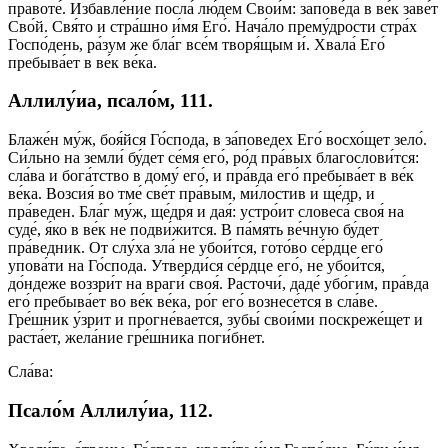
правоте́. Избавле́ние посла́ лю́дем Свои́м: запове́да в ве́к заве́т
Сво́й. Свя́то и стра́шно и́мя Его́. Нача́ло прему́дрости стра́х
Госпо́день, ра́зум же бла́г все́м творя́щым и́. Хвала́ Его́
пребыва́ет в ве́к ве́ка.
Аллилу́иа, псало́м, 111.
Блаже́н му́ж, боя́йся Го́спода, в за́поведех Его́ восхо́щет зело́.
Си́льно на земли́ бу́дет се́мя его́, ро́д пра́вых благослови́тся:
сла́ва и бога́тство в дому́ его́, и пра́вда его́ пребыва́ет в ве́к
ве́ка. Возсия́ во тме́ све́т пра́вым, ми́лостив и ще́др, и
пра́веден. Бла́г му́ж, ще́дря и дая́: устро́ит словеса́ своя́ на
суде́, я́ко в ве́к не подви́жится. В па́мять ве́чную бу́дет
пра́ведник. От слу́ха зла́ не убои́тся, гото́во се́рдце его́
упова́ти на Го́спода. Утверди́ся се́рдце его́, не убои́тся,
до́ндеже воззри́т на враги́ своя́. Расточи́, даде́ убо́гим, пра́вда
его́ пребыва́ет во ве́к ве́ка, ро́г его́ вознесе́тся в сла́ве.
Гре́шник у́зрит и прогне́вается, зубы́ свои́ми поскреже́щет и
раста́ет, жела́ние гре́шника поги́бнет.
Сла́ва:
Псало́м Аллилу́иа, 112.