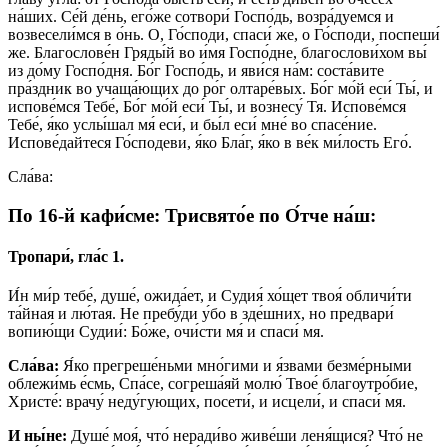
на́ших. Се́й де́нь, его́же сотвори́ Госпо́дь, возра́дуемся и
возвесели́мся в о́нь. О, Го́споди, спаси́ же, о Го́споди, поспеши́
же. Благослове́н Гряды́й во и́мя Госпо́дне, благослови́хом вы́
из до́му Госпо́дня. Бо́г Госпо́дь, и яви́ся на́м: соста́вите
пра́здник во учаща́ющих до ро́г олтаре́вых. Бо́г мо́й еси́ Ты́, и
испове́мся Тебе́, Бо́г мо́й еси́ Ты́, и вознесу́ Тя. Испове́мся
Тебе́, я́ко услы́шал мя́ еси́, и бы́л еси́ мне́ во спасе́ние.
Испове́дайтеся Го́сподеви, я́ко Бла́г, я́ко в ве́к ми́лость Его́.
Сла́ва:
По 16‑й кафи́сме: Трисвято́е по О́тче на́ш:
Тропари́, гла́с 1.
И́н ми́р тебе́, душе́, ожида́ет, и Судия́ хо́щет твоя́ обличи́ти
та́йная и лю́тая. Не пребу́ди у́бо в зде́шних, но предвари́
вопию́щи Судии́: Бо́же, очи́сти мя́ и спаси́ мя.
Сла́ва:
Я́ко прегреше́ньми мно́гими и я́звами безме́рными
облежи́мь е́смь, Спа́се, согреша́яй молю́ Твое́ благоутро́бие,
Христе́: врачу́ неду́гующих, посети́, и исцели́, и спаси́ мя.
И ны́не:
Душе́ моя́, что́ неради́во живе́ши леня́щися? Что́ не