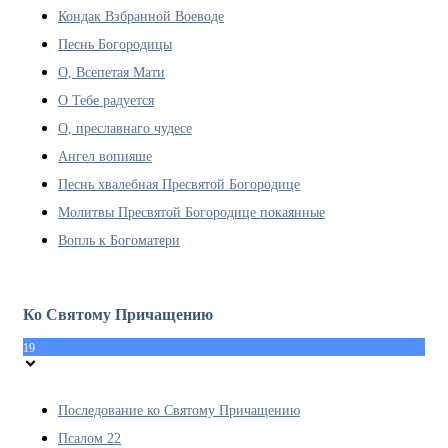
Кондак Взбранной Воеводе
Песнь Богородицы
О, Всепетая Мати
О Тебе радуется
О, преславнаго чудесе
Ангел вопияше
Песнь хвалебная Пресвятой Богородице
Молитвы Пресвятой Богородице покаянные
Вопль к Богоматери
Ко Святому Причащению
19
Последование ко Святому Причащению
Псалом 22