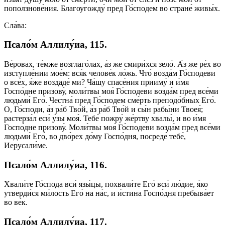
поползнове́ния. Благоугожду́ пред Го́сподем во стране́ живы́х.
Сла́ва:
Псало́м Аллилу́иа, 115.
Ве́ровах, те́мже возглаго́лах, а́з же смири́хся зело́. А́з же ре́х во
изступле́нии мое́м: вся́к челове́к ло́жь. Что́ возда́м Го́сподеви
о все́х, я́же воздаде́ ми? Ча́шу спасе́ния прииму́ и и́мя
Госпо́дне призову́, моли́твы моя́ Го́сподеви возда́м пред все́ми
людьми́ Его́. Честна́ пред Го́сподем сме́рть преподо́бных Его́.
О, Го́споди, а́з ра́б Тво́й, а́з ра́б Тво́й и сы́н рабы́ни Твоея́;
растерза́л еси́ у́зы моя́. Тебе́ пожру́ же́ртву хвалы́, и во и́мя
Госпо́дне призову́. Моли́твы моя́ Го́сподеви возда́м пред все́ми
людьми́ Его́, во дво́рех до́му Госпо́дня, посреде́ тебе́,
Иерусали́ме.
Псало́м Аллилу́иа, 116.
Хвали́те Го́спода вси́ язы́цы, похвали́те Его́ вси́ лю́дие, я́ко
утверди́ся ми́лость Его́ на на́с, и и́стина Госпо́дня пребыва́ет
во ве́к.
Псало́м Аллилу́иа, 117.