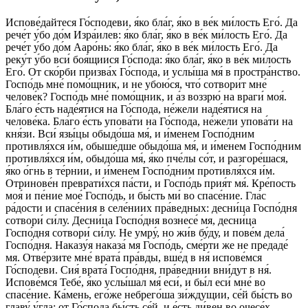
Испове́дайтеся Го́сподеви, я́ко бла́г, я́ко в ве́к ми́лость Его́. Да
рече́т у́бо до́м Изра́илев: я́ко бла́г, я́ко в ве́к ми́лость Его́. Да
рече́т у́бо до́м Ааро́нь: я́ко бла́г, я́ко в ве́к ми́лость Его́. Да
реку́т у́бо вси́ боя́щиися Го́спода: я́ко бла́г, я́ко в ве́к ми́лость
Его́. От ско́рби призва́х Го́спода, и услы́ша мя́ в простра́нство.
Госпо́дь мне́ помо́щник, и не убою́ся, что́ сотвори́т мне́
челове́к? Госпо́дь мне́ помо́щник, и а́з воззрю́ на враги́ моя́.
Бла́го е́сть наде́ятися на Го́спода, не́жели наде́ятися на
челове́ка. Бла́го е́сть упова́ти на Го́спода, не́жели упова́ти на
кня́зи. Вси́ язы́цы обыдо́ша мя́, и и́менем Госпо́дним
противля́хся и́м, обыше́дше обыдо́ша мя́, и и́менем Госпо́дним
противля́хся и́м, обыдо́ша мя́, я́ко пче́лы со́т, и разгоре́шася,
я́ко о́гнь в те́рнии, и и́менем Госпо́дним противля́хся и́м.
Отринове́н преврати́хся па́сти, и Госпо́дь прия́т мя́. Кре́пость
моя́ и пе́ние мое́ Госпо́дь, и бы́сть ми́ во спасе́ние. Гла́с
ра́дости и спасе́ния в селе́ниих пра́ведных: десни́ца Госпо́дня
сотвори́ си́лу. Десни́ца Госпо́дня вознесе́ мя, десни́ца
Госпо́дня сотвори́ си́лу. Не умру́, но жи́в бу́ду, и пове́м дела́
Госпо́дня. Наказу́я наказа́ мя Госпо́дь, сме́рти же не предаде́
мя. Отве́рзите мне́ врата́ пра́вды, вше́д в ня́ испове́мся
Го́сподеви. Сия́ врата́ Госпо́дня, пра́веднии вни́дут в ня́.
Испове́мся Тебе́, я́ко услы́шал мя́ еси́, и бы́л еси́ мне́ во
спасе́ние. Ка́мень, его́же небрего́ша зи́ждущии, се́й бы́сть во
главу́ у́гла: от Го́спода бы́сть се́й, и е́сть ди́вен во очесе́х