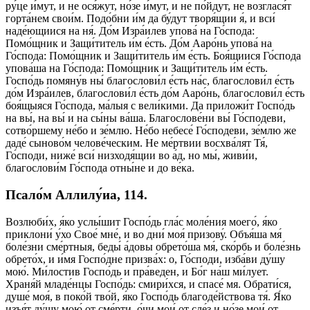
ру́це и́мут, и не ося́жут, но́зе и́мут, и не по́йдут, не возглася́т
горта́нем свои́м. Подо́бни и́м да бу́дут творя́щии я́, и вси́
наде́ющиися на ня́. До́м Изра́илев упова́ на Го́спода:
Помо́щник и Защи́титель и́м е́сть. До́м Ааро́нь упова́ на
Го́спода: Помо́щник и Защи́титель и́м е́сть. Боя́щиися Го́спода
упова́ша на Го́спода: Помо́щник и Защи́титель и́м е́сть.
Госпо́дь помяну́в ны́ благослови́л е́сть на́с, благослови́л е́сть
до́м Изра́илев, благослови́л е́сть до́м Ааро́нь, благослови́л е́сть
боя́щыяся Го́спода, ма́лыя с вели́кими. Да приложи́т Госпо́дь
на вы́, на вы́ и на сы́ны ва́ша. Благослове́ни вы́ Го́сподеви,
сотво́ршему не́бо и зе́млю. Не́бо небесе́ Го́сподеви, зе́млю же
даде́ сыново́м челове́ческим. Не ме́ртвии восхва́лят Тя́,
Го́споди, ниже́ вси́ низходя́щии во а́д, но мы́, живи́и,
благослови́м Го́спода отны́не и до ве́ка.
Псало́м Аллилу́иа, 114.
Возлюби́х, я́ко услы́шит Госпо́дь гла́с моле́ния моего́, я́ко
приклони́ у́хо Свое́ мне́, и во дни́ моя́ призову́. Объя́ша мя́
боле́зни сме́ртныя, беды́ а́довы обрето́ша мя́, ско́рбь и боле́знь
обрето́х, и и́мя Госпо́дне призва́х: о, Го́споди, изба́ви ду́шу
мою́. Ми́лостив Госпо́дь и пра́веден, и Бо́г на́ш ми́лует.
Храня́й младе́нцы Госпо́дь: смири́хся, и спасе́ мя. Обрати́ся,
душе́ моя́, в поко́й тво́й, я́ко Госпо́дь благоде́йствова тя́. Я́ко
изъя́т ду́шу мою́ от сме́рти, о́чи мои́ от сле́з и но́зе мои́ от