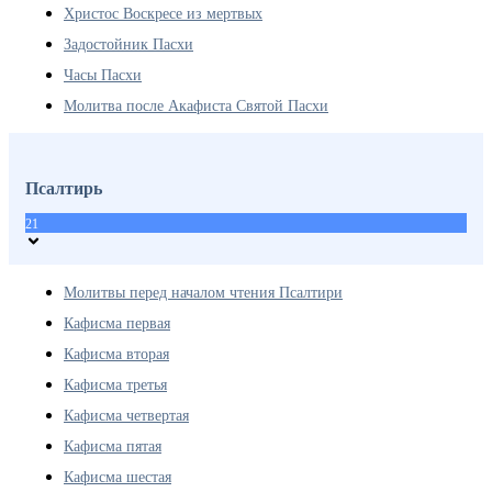
Христос Воскресе из мертвых
Задостойник Пасхи
Часы Пасхи
Молитва после Акафиста Святой Пасхи
Псалтирь
21
Молитвы перед началом чтения Псалтири
Кафисма первая
Кафисма вторая
Кафисма третья
Кафисма четвертая
Кафисма пятая
Кафисма шестая