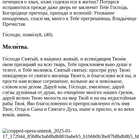
пече́шися о злы́х, и́хже соде́яла еси́ в житии́? Потщи́ся
испра́витися пре́жде да́же две́рь не заключи́т Тебе́ Госпо́дь.
Богоро́дице притецы́, припади́ и возопи́й: Упова́ние
ненаде́емых, спаси́ мя, мно́го к Тебе́ прегреши́вша, Влады́чице
Пречи́стая.
Го́споди, поми́луй, (40).
Моли́тва.
Го́споди Святы́й, в вы́шних живы́й, и всеви́дящим Твои́м
о́ком призира́яй на всю́ тва́рь, Тебе́ приклоня́ем вы́ю души́ и
телесе́, и Тебе́ мо́лимся, Святы́й святы́х: простри́ ру́ку Твою́
неви́димую от свята́го жили́ща Твоего́, и благослови́ вся́ ны́, и
прости́ на́м вся́кое согреше́ние, во́льное же и нево́льное,
сло́вом или́ де́лом. Да́руй на́м, Го́споди, умиле́ние, да́руй
сле́зы духо́вныя от души́, во очище́ние мно́гих на́ших грехо́в,
да́руй ве́лию Твою́ ми́лость на ми́р Тво́й и на ны́ недосто́йныя
рабы́ Твоя́. Я́ко благослове́нно и препросла́вленно е́сть и́мя
Твое́, Отца́ и Сы́на и Свята́го Ду́ха, ны́не и при́сно, и во ве́ки
веко́в, ами́нь.