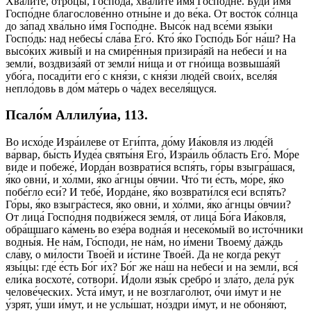
Хвали́те, о́троцы, Го́спода, хвали́те и́мя Госпо́дне. Бу́ди и́мя
Госпо́дне благослове́нно отны́не и до ве́ка. От восто́к со́лнца
до за́пад хва́льно и́мя Госпо́дне. Высо́к над все́ми язы́ки
Госпо́дь: над небесы́ сла́ва Его́. Кто́ я́ко Госпо́дь Бо́г на́ш? На
высо́ких живы́й и на смире́нныя призира́яй на небеси́ и на
земли́, воздвиза́яй от земли́ ни́ща и от гно́ища возвыша́яй
убо́га, посади́ти его́ с кня́зи, с кня́зи люде́й свои́х, вселя́я
непло́довь в до́м ма́терь о ча́дех веселя́щуся.
Псало́м Аллилу́иа, 113.
Во исхо́де Изра́илеве от Еги́пта, до́му Иа́ковля из люде́й
ва́рвар, бы́сть Иуде́а святы́ня Его́, Изра́иль о́бласть Его́. Мо́ре
ви́де и побеже́, Иорда́н возврати́ся вспя́ть, го́ры взыгра́шася,
я́ко овни́, и хо́лми, я́ко а́гнцы о́вчии. Что́ ти е́сть, мо́ре, я́ко
побе́гло еси́? И тебе́, Иорда́не, я́ко возврати́лся еси́ вспя́ть?
Го́ры, я́ко взыгра́стеся, я́ко овни́, и хо́лми, я́ко а́гнцы о́вчии?
От лица́ Госпо́дня подви́жеся земля́, от лица́ Бо́га Иа́ковля,
обра́щшаго ка́мень во езе́ра водна́я и несеко́мый во исто́чники
водны́я. Не на́м, Го́споди, не на́м, но и́мени Твоему́ да́ждь
сла́ву, о ми́лости Твое́й и и́стине Твое́й. Да не когда́ реку́т
язы́цы: где́ е́сть Бо́г и́х? Бо́г же на́ш на небеси́ и на земли́, вся́
ели́ка восхоте́, сотвори́. И́доли язы́к сребро́ и зла́то, дела́ ру́к
челове́ческих. Уста́ и́мут, и не возглаго́лют, о́чи и́мут и не
у́зрят, у́ши и́мут, и не услы́шат, но́здри и́мут, и не обоня́ют,