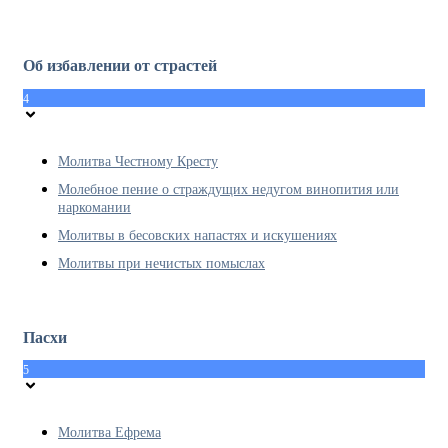
Об избавлении от страстей
4
Молитва Честному Кресту
Молебное пение о страждущих недугом винопития или
наркомании
Молитвы в бесовских напастях и искушениях
Молитвы при нечистых помыслах
Пасхи
5
Молитва Ефрема