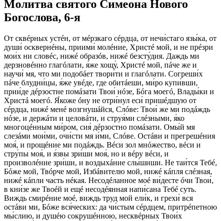
Молитва святого Симеона Нового
Богослова, 6-я
От сквéрных устéн, от мéрзкаго сéрдца, от нечи́стаго язы́ка, от
души́ осквернéны, приими́ молéние, Христé мой, и не прéзри
мои́х ни словéс, нижé образóв, нижé безсту́дия. Даждь ми
дерзновéнно глагóлати, я́же хощу́, Христé мой, пáче же и
научи́ мя, что ми подобáет твори́ти и глагóлати. Согреши́х
пáче блудни́цы, я́же увéде, где обитáеши, ми́ро купи́вши,
прии́де дéрзостне помáзати Твои́ нóзе, Бóга моегó, Влады́ки и
Христá моегó. Я́коже óну не отри́нул еси́ пришéдшую от
сéрдца, нижé менé возгнушáйся, Слóве: Твои́ же ми подáждь
нóзе, и держáти и целовáти, и струя́ми слéзными, я́ко
многоцéнным ми́ром, сия́ дéрзостно помáзати. Омы́й мя
слезáми мои́ми, очи́сти мя и́ми, Слóве. Остáви и прегрешéния
моя́, и прощéние ми подáждь. Вéси зол мнóжество, вéси и
стру́пы моя́, и я́звы зри́ши моя́, но и вéру вéси, и
произволéние зри́ши, и воздыхáние слы́шиши. Не таи́тся Тебé,
Бóже мой, Твóрче мой, Избáвителю мой, нижé кáпля слéзная,
нижé кáпли часть нéкая. Несодéланное моé ви́десте óчи Твои́,
в кни́зе же Твоéй и ещé несодéянная напи́сана Тебé суть.
Виждь смирéние моé, виждь труд мой ели́к, и грехи́ вся
остáви ми, Бóже вся́ческих: да чи́стым сéрдцем, притрéпетною
мы́слию, и душéю сокрушéнною, несквéрных Твои́х