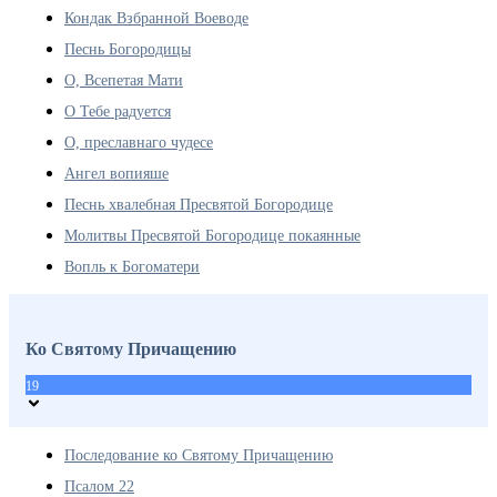
Кондак Взбранной Воеводе
Песнь Богородицы
О, Всепетая Мати
О Тебе радуется
О, преславнаго чудесе
Ангел вопияше
Песнь хвалебная Пресвятой Богородице
Молитвы Пресвятой Богородице покаянные
Вопль к Богоматери
Ко Святому Причащению
19
Последование ко Святому Причащению
Псалом 22