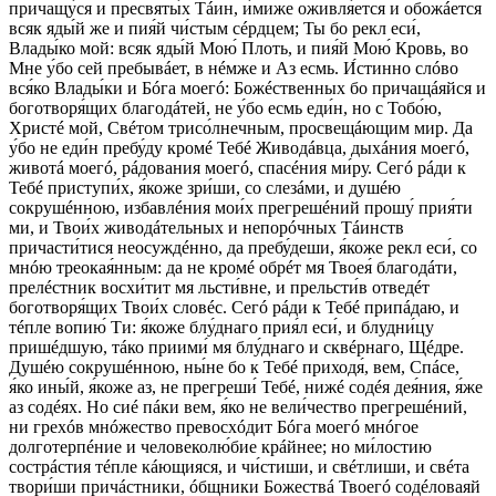
причащу́ся и пресвяты́х Тáин, и́миже оживля́ется и обожáется
всяк яды́й же и пия́й чи́стым сéрдцем; Ты бо рекл еси́,
Влады́ко мой: всяк яды́й Мою́ Плоть, и пия́й Мою́ Кровь, во
Мне у́бо сей пребывáет, в нéмже и Аз есмь. И́стинно слóво
вся́ко Влады́ки и Бóга моегó: Божéственных бо причащáяйся и
боготворя́щих благодáтей, не у́бо есмь еди́н, но с Тобо́ю,
Христé мой, Свéтом трисо́лнечным, просвещáющим мир. Да
у́бо не еди́н пребу́ду кромé Тебé Живодáвца, дыхáния моегó,
животá моегó, рáдования моегó, спасéния ми́ру. Сегó рáди к
Тебé приступи́х, я́коже зри́ши, со слезáми, и душéю
сокрушéнною, избавлéния мои́х прегрешéний прошу́ прия́ти
ми, и Твои́х живодáтельных и непорóчных Тáинств
причасти́тися неосуждéнно, да пребу́деши, я́коже рекл еси́, со
мнóю треокая́нным: да не кромé обрéт мя Твоея́ благодáти,
прелéстник восхи́тит мя льсти́вне, и прельсти́в отведéт
боготворя́щих Твои́х словéс. Сегó рáди к Тебé припáдаю, и
тéпле вопию́ Ти: я́коже блу́днаго прия́л еси́, и блудни́цу
пришéдшую, тáко приими́ мя блу́днаго и сквéрнаго, Щéдре.
Душéю сокрушéнною, ны́не бо к Тебé приходя́, вем, Спáсе,
я́ко ины́й, я́коже аз, не прегреши́ Тебé, нижé содéя дея́ния, я́же
аз содéях. Но сиé пáки вем, я́ко не вели́чество прегрешéний,
ни грехóв мнóжество превосхóдит Бóга моегó мнóгое
долготерпéние и человеколю́бие крáйнее; но ми́лостию
сострáстия тéпле кáющияся, и чи́стиши, и свéтлиши, и свéта
твори́ши причáстники, óбщники Божествá Твоегó содéловаяй