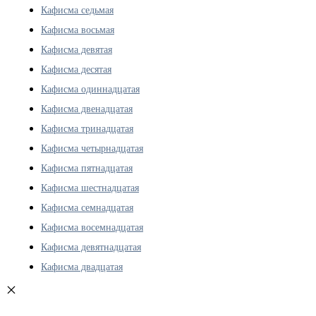
Кафисма седьмая
Кафисма восьмая
Кафисма девятая
Кафисма десятая
Кафисма одиннадцатая
Кафисма двенадцатая
Кафисма тринадцатая
Кафисма четырнадцатая
Кафисма пятнадцатая
Кафисма шестнадцатая
Кафисма семнадцатая
Кафисма восемнадцатая
Кафисма девятнадцатая
Кафисма двадцатая