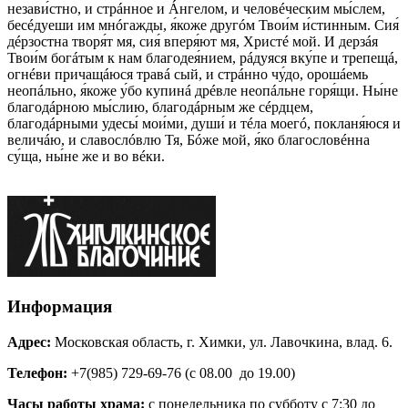
незави́стно, и стрáнное и Áнгелом, и человéческим мы́слем,
бесéдуеши им мнóгажды, я́коже другóм Твои́м и́стинным. Сия́
дéрзостна творя́т мя, сия́ вперя́ют мя, Христé мой. И дерзáя
Твои́м богáтым к нам благодея́нием, рáдуяся вку́пе и трепещá,
огнéви причащáюся травá сый, и стрáнно чу́до, орошáемь
неопáльно, я́коже у́бо купинá дрéвле неопáльне горя́щи. Ны́не
благодáрною мы́слию, благодáрным же сéрдцем,
благодáрными удесы́ мои́ми, души́ и тéла моегó, покланя́юся и
величáю, и славослóвлю Тя, Бóже мой, я́ко благословéнна
су́ща, ны́не же и во вéки.
Информация
Адрес:
Московская область, г. Химки, ул. Лавочкина, влад. 6.
Телефон:
+7(985) 729-69-76 (с 08.00 до 19.00)
Часы работы храма:
с понедельника по субботу с 7:30 до