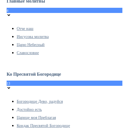
Главные молитвы
4
Отче наш
Иисусова молитва
Царю Небесный
Славословие
Ко Пресвятой Богородице
13
Богородице Дево, радуйся
Достойно есть
Царице моя Преблагая
Кондак Пресвятой Богородице