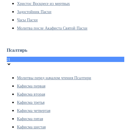
Христос Воскресе из мертвых
Задостойник Пасхи
Часы Пасхи
Молитва после Акафиста Святой Пасхи
Псалтирь
21
Молитвы перед началом чтения Псалтири
Кафисма первая
Кафисма вторая
Кафисма третья
Кафисма четвертая
Кафисма пятая
Кафисма шестая