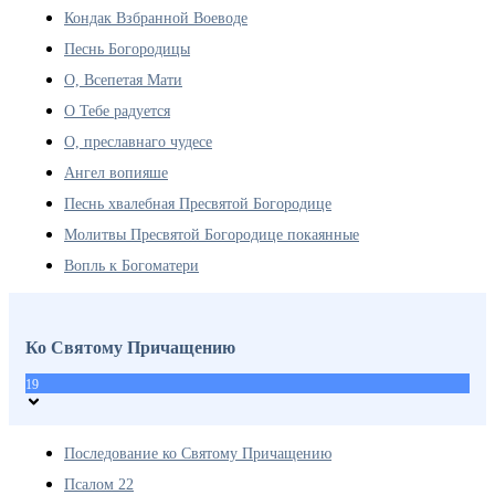
Кондак Взбранной Воеводе
Песнь Богородицы
О, Всепетая Мати
О Тебе радуется
О, преславнаго чудесе
Ангел вопияше
Песнь хвалебная Пресвятой Богородице
Молитвы Пресвятой Богородице покаянные
Вопль к Богоматери
Ко Святому Причащению
19
Последование ко Святому Причащению
Псалом 22