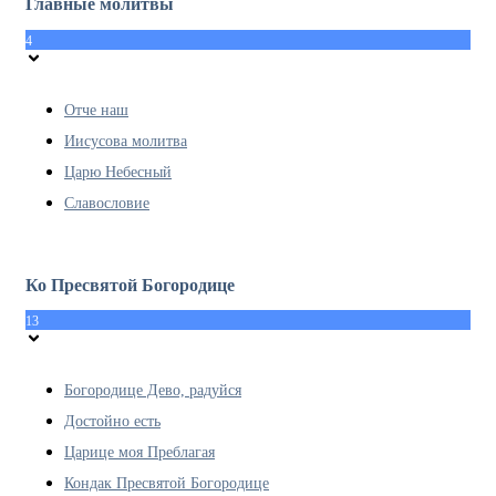
Главные молитвы
4
Отче наш
Иисусова молитва
Царю Небесный
Славословие
Ко Пресвятой Богородице
13
Богородице Дево, радуйся
Достойно есть
Царице моя Преблагая
Кондак Пресвятой Богородице