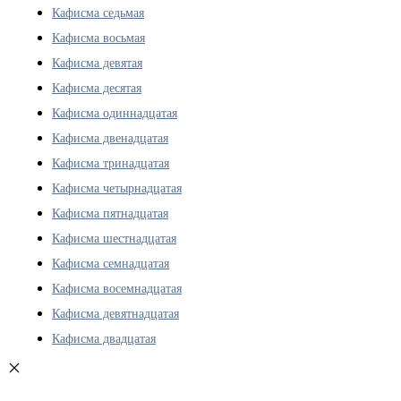
Кафисма седьмая
Кафисма восьмая
Кафисма девятая
Кафисма десятая
Кафисма одиннадцатая
Кафисма двенадцатая
Кафисма тринадцатая
Кафисма четырнадцатая
Кафисма пятнадцатая
Кафисма шестнадцатая
Кафисма семнадцатая
Кафисма восемнадцатая
Кафисма девятнадцатая
Кафисма двадцатая