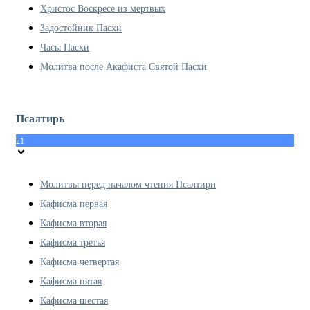
Христос Воскресе из мертвых
Задостойник Пасхи
Часы Пасхи
Молитва после Акафиста Святой Пасхи
Псалтирь
21
Молитвы перед началом чтения Псалтири
Кафисма первая
Кафисма вторая
Кафисма третья
Кафисма четвертая
Кафисма пятая
Кафисма шестая