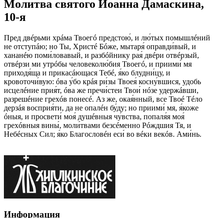
Молитва святого Иоанна Дамаскина,
10-я
Пред двéрьми хрáма Твоегó предстою́, и лю́тых помышлéний
не отступáю; но Ты, Христé Бóже, мытаря́ оправди́вый, и
хананéю поми́ловавый, и разбóйнику рая́ двéри отвéрзый,
отвéрзи ми утрóбы человеколю́бия Твоегó, и приими́ мя
приходя́ща и прикасáющася Тебé, я́ко блудни́цу, и
кровоточи́вую: óва у́бо крáя ри́зы Твоея́ косну́вшися, удобь
исцелéние прия́т, óва же пречи́стеи Твои́ нóзе удержáвши,
разрешéние грехóв понесé. Аз же, окая́нный, все Твоé Тéло
дерзáя восприя́ти, да не опалéн бу́ду; но приими́ мя, я́коже
óныя, и просвети́ моя́ душéвныя чу́вства, попаля́я моя́
грехóвныя вины́, моли́твами безсéменно Рóждшия Тя, и
Небéсных Сил; я́ко Благословéн еси́ во вéки векóв. Ами́нь.
Информация