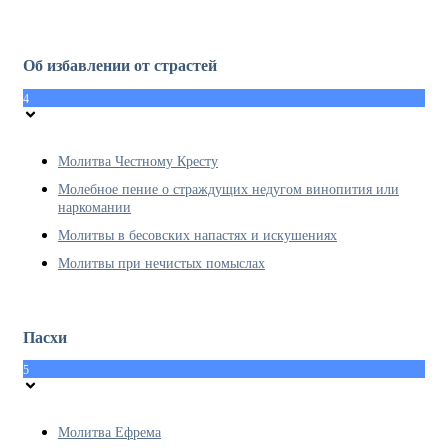
Об избавлении от страстей
4
Молитва Честному Кресту
Молебное пение о страждущих недугом винопития или
наркомании
Молитвы в бесовских напастях и искушениях
Молитвы при нечистых помыслах
Пасхи
5
Молитва Ефрема